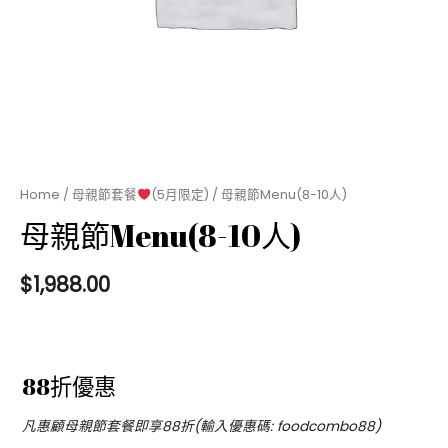
Home
/
母親節套餐
(5月限定)
/ ⺟親節Menu(8-10⼈)
⺟親節Menu(8-10⼈)
$
1,988.00
88折優惠
凡惠顧母親節套餐即享88折(輸入優惠碼: foodcombo88)