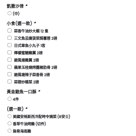
凱撒沙律
*
(中)
小食(選一款)
*
蒜⾹⽜油炒⼤蝦 12 隻
三⽂⿂忌廉菠菜焗薯蓉 2磅
⽇式章⿂⼩丸⼦ 1客
檸檬蜜糖雞翼 2磅
避⾵塘雞翼 2磅
蘋果⽟桂燒烤醬豬肋⻣ 2磅
避⾵塘辣⼦蒜⾹⻣ 2磅
蒜蓉炒雜菜 2磅
⿈⾦鮑⿂⼀⼝酥
*
4件
(選一款)
*
美國安格斯西冷配時令燒菜 (8安⼠)
⾹草⽜油烤雞 (切件)
無⻣海南雞