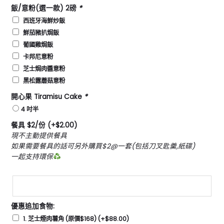
飯/意粉(選一款) 2磅
*
西班⽛海鮮炒飯
鮮茄豬扒焗飯
葡國雞焗飯
卡邦尼意粉
芝⼠焗⾁醬意粉
⿊松露蘑菇意粉
開⼼果 Tiramisu Cake
*
4 吋半
餐具 $2/份
(+
$
2.00
)
現不主動提供餐具
如果需要餐具的話可另外購買$2@一套(包括刀叉匙羹,紙碟)
一起支持環保
優惠追加食物:
1. 芝士煙肉薯角 (原價$168)
(+
$
88.00
)