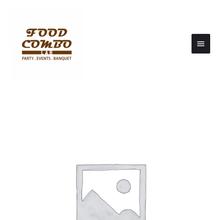
Main
Men