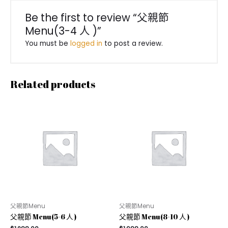
Be the first to review “⽗親節
Menu(3-4 ⼈ )”
You must be
logged in
to post a review.
Related products
父親節Menu
父親節Menu
⽗親節 Menu(5-6 ⼈ )
⽗親節 Menu(8-10 ⼈ )