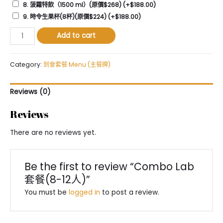
8. 菠蘿特飲（1500 ml）(原價$268)
(+
$
188.00
)
9. 時令生果杯(8杯)(原價$224)
(+
$
188.00
)
Combo
Add to cart
Lab
套
餐
Category:
到會套餐 Menu (主餐牌)
(8-
12
Reviews (0)
人)
quantity
Reviews
There are no reviews yet.
Be the first to review “Combo Lab
套餐(8-12人)”
You must be
logged in
to post a review.