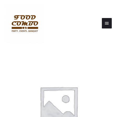
Main
Men