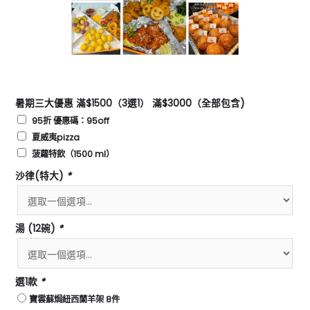
暑期三大優惠 滿$1500（3選1） 滿$3000（全部包含)
95折 優惠碼：95off
夏威夷pizza
菠蘿特飲（1500 ml）
沙律(特大)
*
湯 (12碗)
*
選1款
*
寶雲蘇焗紐西蘭⽺架 8件