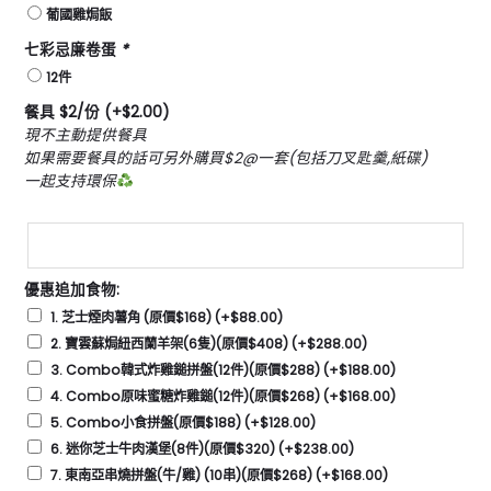
葡國雞焗飯
七彩忌廉卷蛋
*
12件
餐具 $2/份
(+
$
2.00
)
現不主動提供餐具
如果需要餐具的話可另外購買$2@一套(包括刀叉匙羹,紙碟)
一起支持環保
優惠追加食物:
1. 芝士煙肉薯角 (原價$168)
(+
$
88.00
)
2. 寶雲蘇焗紐西蘭羊架(6隻)(原價$408)
(+
$
288.00
)
3. Combo韓式炸雞鎚拼盤(12件)(原價$288)
(+
$
188.00
)
4. Combo原味蜜糖炸雞鎚(12件)(原價$268)
(+
$
168.00
)
5. Combo小食拼盤(原價$188)
(+
$
128.00
)
6. 迷你芝士牛肉漢堡(8件)(原價$320)
(+
$
238.00
)
7. 東南亞串燒拼盤(牛/雞) (10串)(原價$268)
(+
$
168.00
)