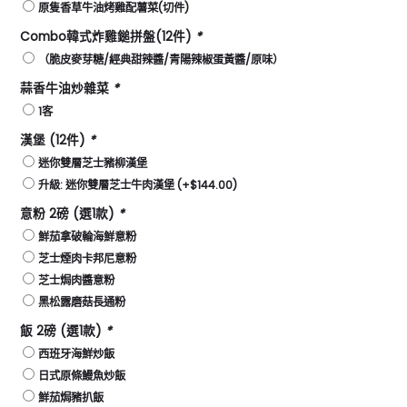
原隻香草牛油烤雞配薯菜(切件)
Combo韓式炸雞鎚拼盤(12件)
*
（脆皮麥芽糖/經典甜辣醬/青陽辣椒蛋黃醬/原味）
蒜香牛油炒雜菜
*
1客
漢堡 (12件)
*
迷你雙層芝士豬柳漢堡
升級: 迷你雙層芝士牛肉漢堡
(+
$
144.00
)
意粉 2磅 (選1款)
*
鮮茄拿破輪海鮮意粉
芝士煙肉卡邦尼意粉
芝⼠焗⾁醬意粉
⿊松露磨菇長通粉
飯 2磅 (選1款)
*
西班牙海鮮炒飯
日式原條鰻魚炒飯
鮮茄焗豬扒飯