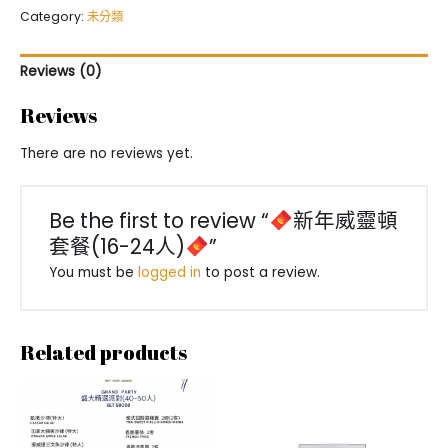
威
Category:
未分類
靈
頓
Reviews (0)
套
餐
Reviews
(16-
24
There are no reviews yet.
人)
quantity
Be the first to review “
新年威靈頓
套餐(16-24人)
”
You must be
logged in
to post a review.
Related products