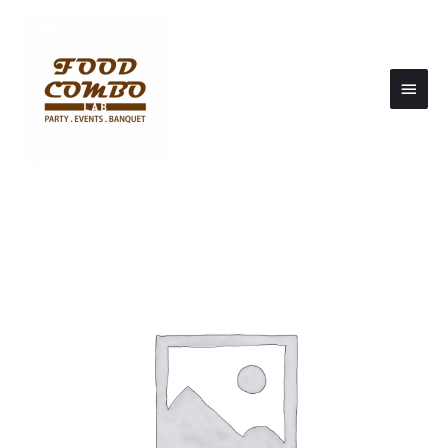
Main
Men