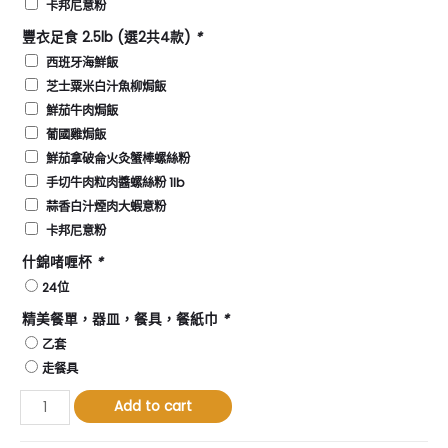
卡邦尼意粉
豐衣足食 2.5lb (選2共4款)
*
西班牙海鮮飯
芝士粟米白汁魚柳焗飯
鮮茄牛肉焗飯
葡國雞焗飯
鮮茄拿破侖火灸蟹棒螺絲粉
手切牛肉粒肉醬螺絲粉 1lb
蒜香白汁煙肉大蝦意粉
卡邦尼意粉
什錦啫喱杯
*
24位
精美餐單，器皿，餐具，餐紙巾
*
乙套
走餐具
Add to cart
新
年