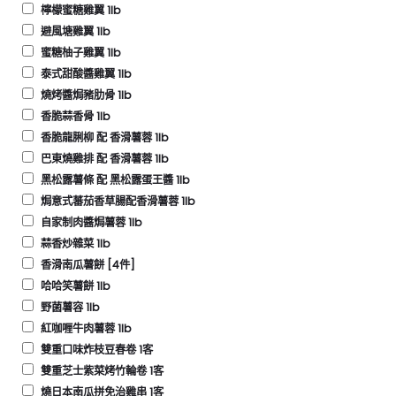
檸檬蜜糖雞翼 1lb
避風塘雞翼 1lb
蜜糖柚子雞翼 1lb
泰式甜酸醬雞翼 1lb
燒烤醬焗豬肋骨 1lb
香脆蒜香骨 1lb
香脆龍脷柳 配 香滑薯蓉 1lb
巴東燒雞排 配 香滑薯蓉 1lb
黑松露薯條 配 黑松露蛋王醬 1lb
焗意式蕃茄香草腸配香滑薯蓉 1lb
自家制肉醬焗薯蓉 1lb
蒜香炒雜菜 1lb
香滑南瓜薯餅 [4件]
哈哈笑薯餅 1lb
野菌薯容 1lb
紅咖喱牛肉薯蓉 1lb
雙重口味炸枝豆春卷 1客
雙重芝士紫菜烤竹輪卷 1客
燒日本南瓜拼免治雞串 1客