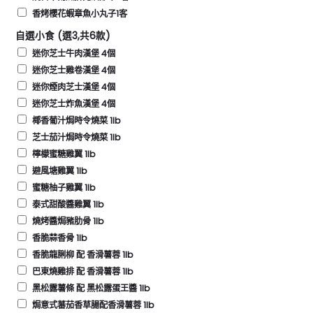
香烤櫻花蝦章魚小丸子1客
自選小食 (選3,共6款)
迷你芝士牛肉漢堡 4個
迷你芝士雞卷漢堡 4個
迷你煙肉芝士漢堡 4個
迷你芝士炸魚漢堡 4個
椰香葡汁焗時令燒菜 1lb
芝士茄汁焗時令燒菜 1lb
檸檬蜜糖雞翼 1lb
避風塘雞翼 1lb
蜜糖柚子雞翼 1lb
泰式甜酸醬雞翼 1lb
燒烤醬焗豬肋骨 1lb
香脆蒜香骨 1lb
香脆龍脷柳 配 香滑薯蓉 1lb
巴東燒雞排 配 香滑薯蓉 1lb
黑松露薯條 配 黑松露蛋王醬 1lb
焗意式蕃茄香草腸配香滑薯蓉 1lb