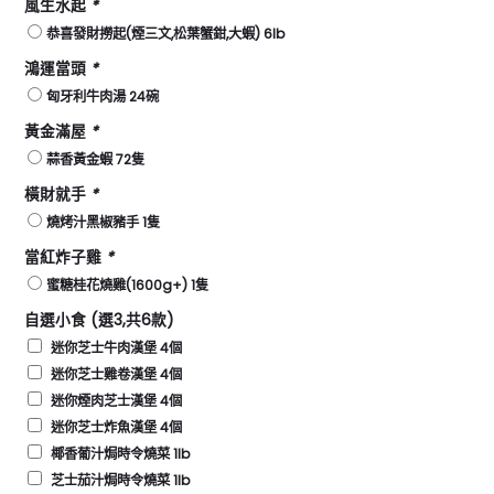
風生水起
*
恭喜發財撈起(煙三文,松葉蟹鉗,大蝦) 6lb
鴻運當頭
*
匈牙利牛肉湯 24碗
黃金滿屋
*
蒜香黃金蝦 72隻
橫財就手
*
燒烤汁黑椒豬手 1隻
當紅炸子雞
*
蜜糖桂花燒雞(1600g+) 1隻
自選小食 (選3,共6款)
迷你芝士牛肉漢堡 4個
迷你芝士雞卷漢堡 4個
迷你煙肉芝士漢堡 4個
迷你芝士炸魚漢堡 4個
椰香葡汁焗時令燒菜 1lb
芝士茄汁焗時令燒菜 1lb