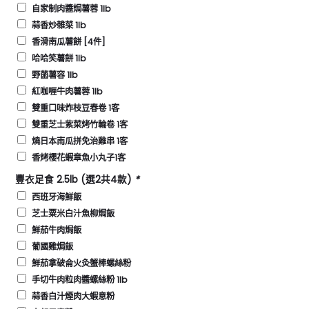
自家制肉醬焗薯蓉 1lb
蒜香炒雜菜 1lb
香滑南瓜薯餅 [4件]
哈哈笑薯餅 1lb
野菌薯容 1lb
紅咖喱牛肉薯蓉 1lb
雙重口味炸枝豆春卷 1客
雙重芝士紫菜烤竹輪卷 1客
燒日本南瓜拼免治雞串 1客
香烤櫻花蝦章魚小丸子1客
豐衣足食 2.5lb (選2共4款)
*
西班牙海鮮飯
芝士粟米白汁魚柳焗飯
鮮茄牛肉焗飯
葡國雞焗飯
鮮茄拿破侖火灸蟹棒螺絲粉
手切牛肉粒肉醬螺絲粉 1lb
蒜香白汁煙肉大蝦意粉