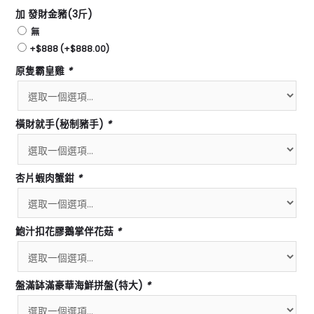
加 發財金豬(3斤)
無
+$888
(+
$
888.00
)
原隻霸皇雞
*
橫財就手(秘制豬手)
*
杏片蝦肉蟹鉗
*
鮑汁扣花膠鵝掌伴花菇
*
盤滿缽滿豪華海鮮拼盤(特大)
*