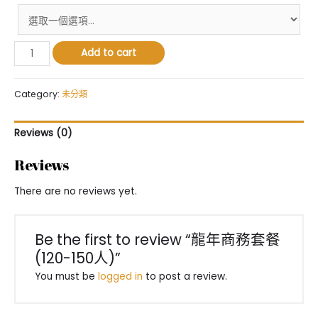
龍
Add to cart
年
商
務
Category:
未分類
套
餐
Reviews (0)
(120-
150
Reviews
人)
quantity
There are no reviews yet.
Be the first to review “龍年商務套餐
(120-150人)”
You must be
logged in
to post a review.