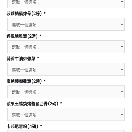
菠蘿糖醋炸骨(2磅)
*
避風塘雞翼(2磅)
*
蒜香牛油炒雜菜
*
蜜糖檸檬雞翼(2磅)
*
蘋果玉桂燒烤醬豬肋骨(2磅)
*
卡邦尼意粉(4磅)
*