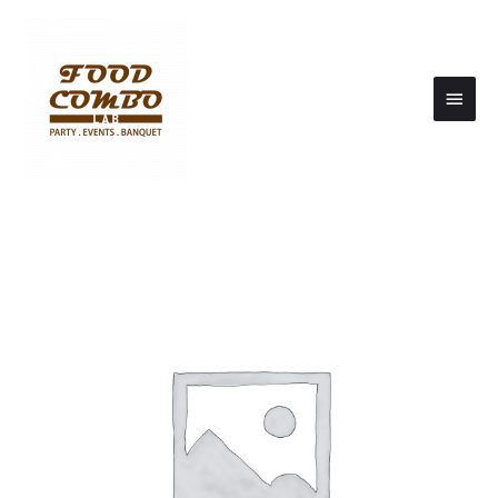
Main
Men