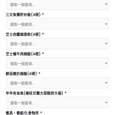
三文魚蟹籽炒飯(4磅)
*
芝士肉醬焗意粉(4磅)
*
芝士燴牛肉焗飯(4磅)
*
鮮茄豬扒焗飯(4磅)
*
年年有金魚(楊枝甘露大菜糕拼大福)
*
餐具，餐紙巾,食物夾
*