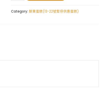
果
蛋
Category:
鮮果蛋糕(13-22號暫停供應蛋糕)
糕
quantity