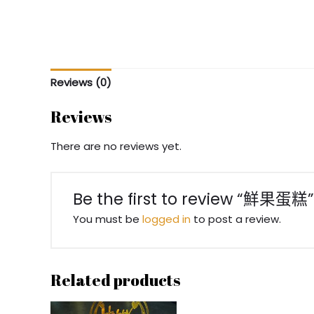
Reviews (0)
Reviews
There are no reviews yet.
Be the first to review “鮮果蛋糕”
You must be
logged in
to post a review.
Related products