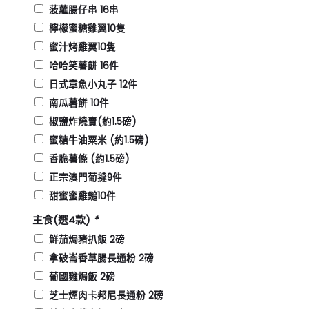
菠蘿腸仔串 16串
檸檬蜜糖雞翼10隻
蜜汁烤雞翼10隻
哈哈笑薯餅 16件
日式章魚小丸子 12件
南瓜薯餅 10件
椒鹽炸燒賣(約1.5磅)
蜜糖牛油粟米 (約1.5磅)
香脆薯條 (約1.5磅)
正宗澳門葡撻9件
甜蜜蜜雞鎚10件
主食(選4款)
*
鮮茄焗豬扒飯 2磅
拿破崙香草腸長通粉 2磅
葡國雞焗飯 2磅
芝士煙肉卡邦尼長通粉 2磅