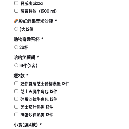
夏威夷pizza
菠蘿特飲（1500 ml）
彩虹鮮果粟米沙律
*
(大)2個
動物奇趣蛋杯
*
26杯
哈哈笑薯餅
*
16件(2客)
選2款
*
迷你雙層芝士豬柳漢堡 13件
芝士火腿牛角包 13件
碎蛋沙律牛角包 13件
芝士茄汁熱狗 13件
碎蛋沙律熱狗 13件
小食(選4款)
*