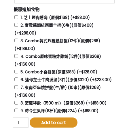
優惠追加食物:
1. 芝士煙肉薯角 (原價$168)
(+
$
88.00
)
2. 寶雲蘇焗紐西蘭羊架(6隻)(原價$408)
(+
$
288.00
)
3. Combo韓式炸雞鎚拼盤(12件)(原價$288)
(+
$
188.00
)
4. Combo原味蜜糖炸雞鎚(12件)(原價$268)
(+
$
168.00
)
5. Combo小食拼盤(原價$188)
(+
$
128.00
)
6. 迷你芝士牛肉漢堡(8件)(原價$320)
(+
$
238.00
)
7. 東南亞串燒拼盤(牛/雞) (10串)(原價$268)
(+
$
168.00
)
8. 菠蘿特飲（1500 ml）(原價$268)
(+
$
188.00
)
9. 時令生果杯(8杯)(原價$224)
(+
$
188.00
)
親
Add to cart
子