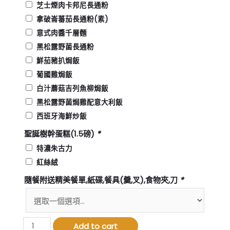
芝士煙肉卡邦尼長通粉
拿破崙蕃茄長通粉(素)
意式肉醬千層麵
黑松露野菌長通粉
鮮茄豬扒焗飯
葡國雞焗飯
白汁蘑菇吉列魚柳焗飯
黑松露野菌焗雞配意大利飯
西班牙海鮮炒飯
聖誕樹幹蛋糕(1.5磅)
*
特濃朱古力
紅絲絨
隨餐附送精美餐單,紙碟,餐具(羹,叉),食物夾,刀
*
2025
Add to cart