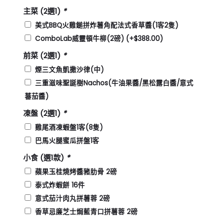
主菜 (2選1)
*
美式BBQ火雞鎚拼炸薯角配法式香草醬(1客2隻)
ComboLab威靈頓牛柳(2磅)
(+
$
388.00
)
前菜 (2選1)
*
煙三文魚凱撒沙律(中)
三重滋味聖誕樹Nachos(牛油果醬/黑松露白醬/意式
蕃茄醬)
凍盤 (2選1)
*
雞尾酒凍蝦盤1客(8隻)
巴馬火腿蜜瓜拼盤1客
小食 (選1款)
*
蘋果玉桂燒烤醬豬肋骨 2磅
泰式炸蝦餅 16件
意式茄汁肉丸拼薯蓉 2磅
香草忌廉芝士焗藍青口拼薯蓉 2磅