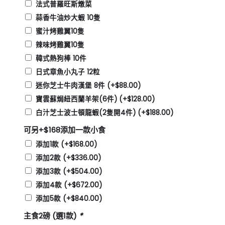
法式普羅旺斯燉菜
蒜香牛油炒大蝦 10隻
蜜汁烤雞翼10隻
辣味烤雞翼10隻
韓式熱狗棒 10件
日式章魚小丸子 12粒
迷你芝士牛肉漢堡 8件
(+
$
88.00
)
寶雲蘇焗紐西蘭羊架(6件)
(+
$
128.00
)
白汁芝士波士頓龍蝦(2隻開4件)
(+
$
188.00
)
可另+$168添加一款小食
添加1款
(+
$
168.00
)
添加2款
(+
$
336.00
)
添加3款
(+
$
504.00
)
添加4款
(+
$
672.00
)
添加5款
(+
$
840.00
)
主食2磅 (選1款)
*