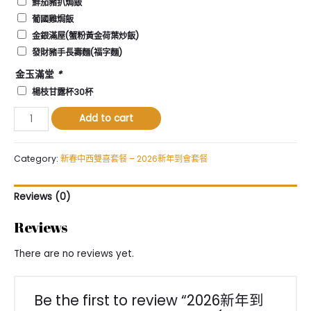
鮮茄豬扒焗飯
葡國雞焗飯
金銀滿屋(蟹粉黃金荷葉炒飯)
發財豬手長壽麵(福字麵)
金玉滿堂
*
楊枝甘露杯30杯
2026
Add to cart
新
年
到
Category:
新春中西雙喜套餐 – 2026新年到會套餐
會
-
Reviews (0)
新
春
Reviews
中
西
There are no reviews yet.
雙
喜
套
Be the first to review “2026新年到
餐