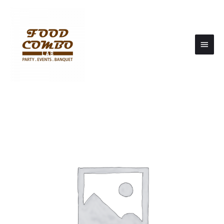
Main
Men