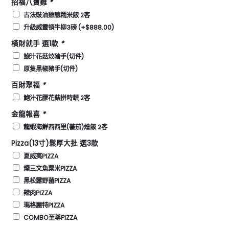
招福八寶雞
*
古法豉油雞釀糯米飯 2客
升級威靈頓牛柳3磅
(+
$
888.00
)
橫財就手 選1款
*
鮑汁花菇炆豬手(切件)
原隻黑椒豬手(切件)
百財聚福
*
鮑汁花膠花菇拼時蔬 2客
金龍報喜
*
龍蝦海鮮西西里(蕃茄)燴飯 2客
Pizza(13寸)鬆厚大批 選3款
夏威夷PIZZA
煙三文魚粟米PIZZA
黑松露野菌PIZZA
辣肉PIZZA
瑪格麗特PIZZA
COMBO至尊PIZZA