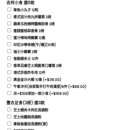
吉祥小食 選6款
章魚小丸子 12粒
意式茄汁肉丸拼薯蓉 2磅
蘋果玉桂燒烤醬豬肋骨 2磅
蜜餞蜜桃蒜香骨 2磅
蜜汁辣味烤雞翼 12隻
印尼沙嗲串燒(牛/雞)(10串)
瑞士汁雞翼 2磅
香脆蝦多士 12件
香草忌廉芝士焗藍青口薯蓉 2磅
港式莎翁炸冬甩 12件
黃金金沙大蝦 10隻
(+
$
38.00
)
牛氣沖天(自家製手打牛肉漢堡)8件
(+
$
88.00
)
另+$158添加一款小食
(+
$
158.00
)
豐衣足食(2磅) 選3款
芝士煙肉卡邦尼長通粉
芝士肉醬焗長通粉
拿破崙蕃茄長通粉(素)