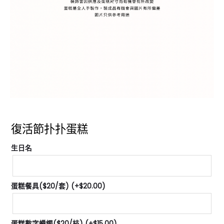
復活節扑扑蛋糕
生日名
蛋糕餐具($20/套)
(+
$
20.00
)
蛋糕數字蠟燭($20/枝)
(+
$
15.00
)