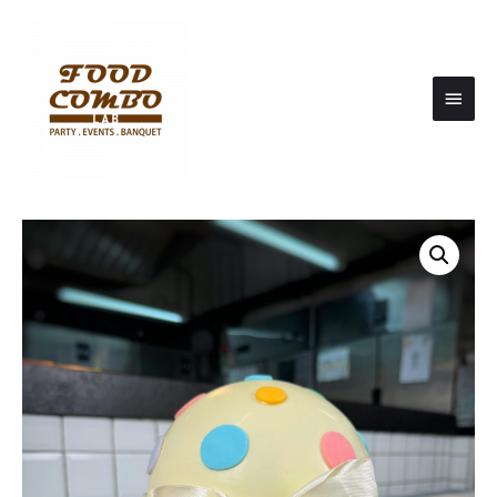
Main
Men