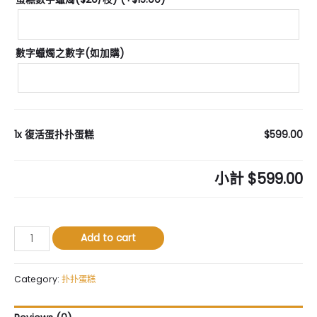
數字蠟燭之數字(如加購)
1x
復活蛋扑扑蛋糕
$599.00
小計
$599.00
復
Add to cart
活
蛋
扑
Category:
扑扑蛋糕
扑
蛋