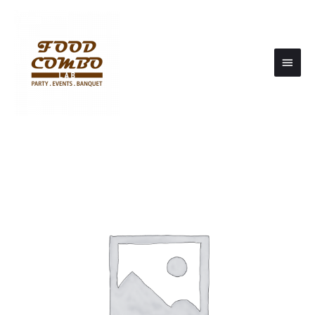
Main
Men