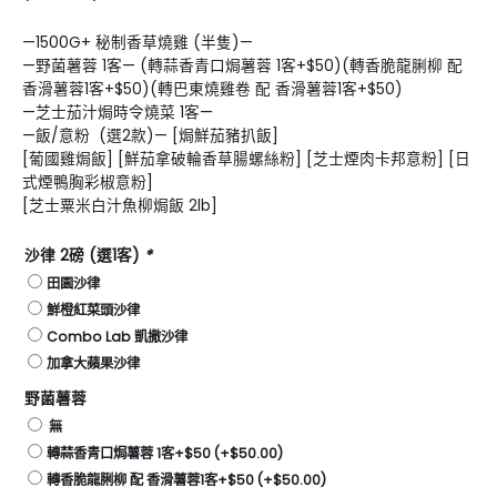
—1500G+ 秘制香草燒雞 (半隻)—
—野菌薯蓉 1客— (轉蒜香青口焗薯蓉 1客+$50)(轉香脆龍脷柳 配
香滑薯蓉1客+$50)(轉巴東燒雞卷 配 香滑薯蓉1客+$50)
—芝士茄汁焗時令燒菜 1客—
—飯/意粉 (選2款)— [焗鮮茄豬扒飯]
[葡國雞焗飯] [鮮茄拿破輪香草腸螺絲粉] [芝士煙肉卡邦意粉] [日
式煙鴨胸彩椒意粉]
[芝士粟米白汁魚柳焗飯 2lb]
沙律 2磅 (選1客)
*
田園沙律
鮮橙紅菜頭沙律
Combo Lab 凱撒沙律
加拿大蘋果沙律
野菌薯蓉
無
轉蒜香青口焗薯蓉 1客+$50
(+
$
50.00
)
轉香脆龍脷柳 配 香滑薯蓉1客+$50
(+
$
50.00
)