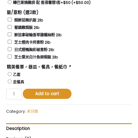
轉巴東燒雞排 配 香滑薯蓉1客+$50
(+
$
50.00
)
飯/意粉 (選2款)
焗鮮茄豬扒飯 2lb
葡國雞焗飯 2lb
鮮茄拿破輪香草腸螺絲粉 2lb
芝士煙肉卡邦意粉 2lb
日式煙鴨胸彩椒意粉 2lb
芝士粟米白汁魚柳焗飯 2lb
精美餐單，器皿，餐具，餐紙巾
*
乙套
走餐具
家
Add to cart
庭
套
餐
Category:
未分類
(5-
6
Description
人)
quantity