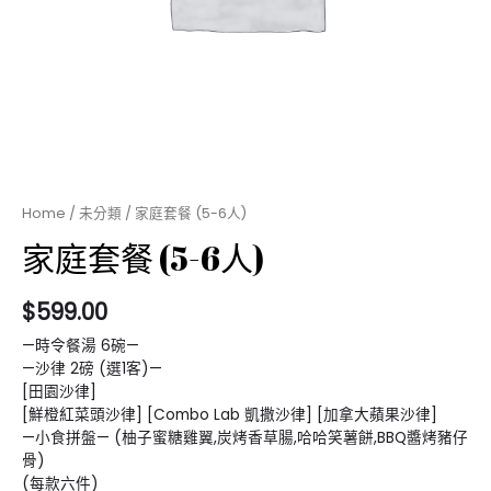
Home
/
未分類
/ 家庭套餐 (5-6人)
家庭套餐 (5-6人)
$
599.00
—時令餐湯 6碗—
—沙律 2磅 (選1客)—
[田園沙律]
[鮮橙紅菜頭沙律] [Combo Lab 凱撒沙律] [加拿大蘋果沙律]
—小食拼盤— (柚子蜜糖雞翼,炭烤香草腸,哈哈笑薯餅,BBQ醬烤豬仔
骨)
(每款六件)