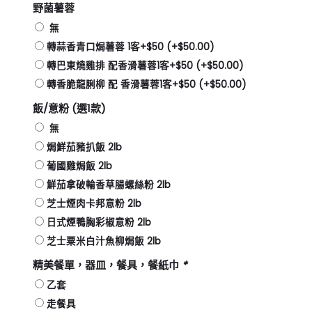
野菌薯蓉
無
轉蒜香青口焗薯蓉 1客+$50
(+
$
50.00
)
轉巴東燒雞排 配香滑薯蓉1客+$50
(+
$
50.00
)
轉香脆龍脷柳 配 香滑薯蓉1客+$50
(+
$
50.00
)
飯/意粉 (選1款)
無
焗鮮茄豬扒飯 2lb
葡國雞焗飯 2lb
鮮茄拿破輪香草腸螺絲粉 2lb
芝士煙肉卡邦意粉 2lb
日式煙鴨胸彩椒意粉 2lb
芝士粟米白汁魚柳焗飯 2lb
精美餐單，器皿，餐具，餐紙巾
*
乙套
走餐具