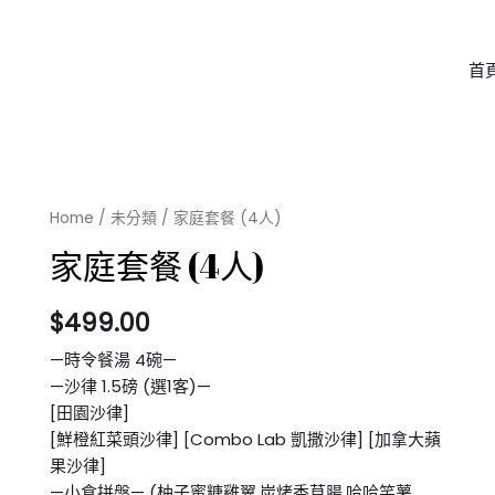
首
Home
/
未分類
/ 家庭套餐 (4人)
家庭套餐 (4人)
$
499.00
—時令餐湯 4碗—
—沙律 1.5磅 (選1客)—
[田園沙律]
[鮮橙紅菜頭沙律] [Combo Lab 凱撒沙律] [加拿大蘋
果沙律]
—小食拼盤— (柚子蜜糖雞翼,炭烤香草腸,哈哈笑薯