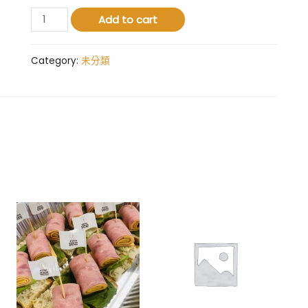
家
Add to cart
庭
套
Category:
未分類
餐
(4
人)
quantity