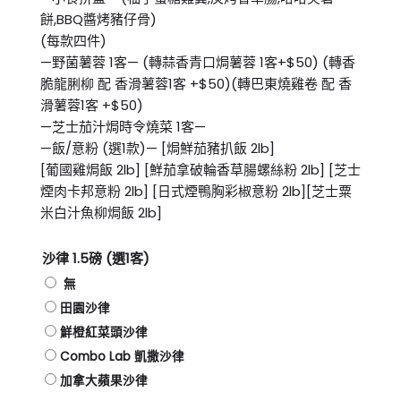
餅,BBQ醬烤豬仔骨)
(每款四件)
—野菌薯蓉 1客— (轉蒜香青口焗薯蓉 1客+$50) (轉香
脆龍脷柳 配 香滑薯蓉1客 +$50)(轉巴東燒雞卷 配 香
滑薯蓉1客 +$50)
—芝士茄汁焗時令燒菜 1客—
—飯/意粉 (選1款)— [焗鮮茄豬扒飯 2lb]
[葡國雞焗飯 2lb] [鮮茄拿破輪香草腸螺絲粉 2lb] [芝士
煙肉卡邦意粉 2lb] [日式煙鴨胸彩椒意粉 2lb][芝士粟
米白汁魚柳焗飯 2lb]
沙律 1.5磅 (選1客)
無
田園沙律
鮮橙紅菜頭沙律
Combo Lab 凱撒沙律
加拿大蘋果沙律