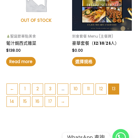
OUT OF STOCK
聖誕節單點美食
到會套餐 Menu (主餐牌)
葡汁焗西式雜菜
豪華套餐（12/18/24人）
$
138.00
$
0.00
Read more
選擇規格
←
1
2
3
...
10
11
12
13
14
15
16
17
→
COPYRIGHT © 2026
FOOD COMBO LAB 到會公司
|
CREDITS
WhatsApp 查詢