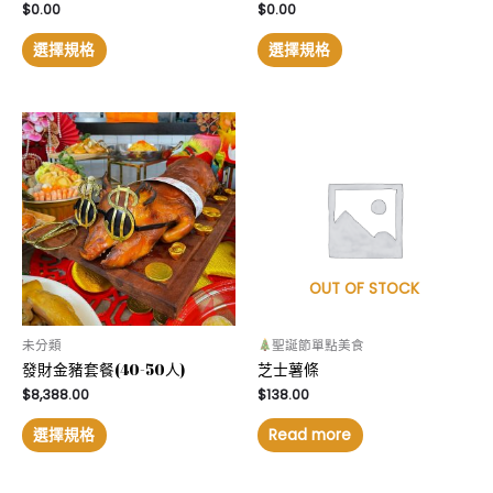
$
0.00
$
0.00
選擇規格
選擇規格
OUT OF STOCK
未分類
聖誕節單點美食
發財金豬套餐(40-50人)
芝士薯條
$
8,388.00
$
138.00
選擇規格
Read more