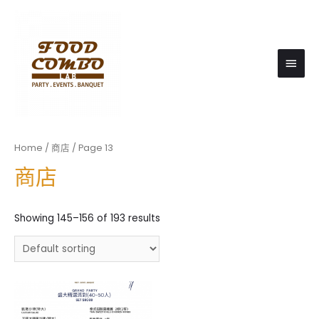
Main
Men
Home
/
商店
/ Page 13
商店
Showing 145–156 of 193 results