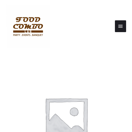
Main
Men