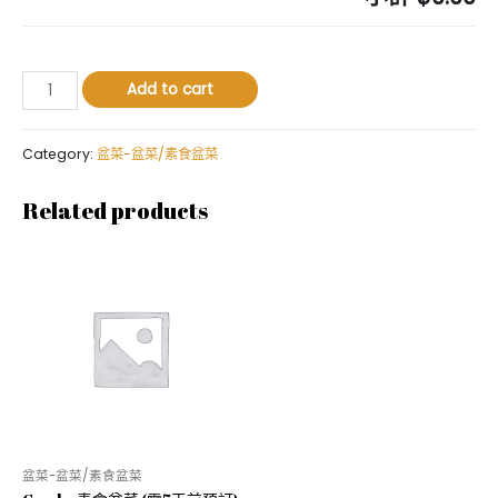
盆
Add to cart
菜
-
駿
Category:
盆菜-盆菜/素食盆菜
龍
山
Related products
海
至
尊
盆
菜
(需
5
天
前
預
訂)
盆菜-盆菜/素食盆菜
quantity