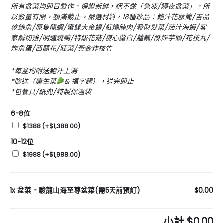
所有盆菜均即日製作，保證新鮮，絕不做「急凍/隔夜盆菜」，所
以數量有限，額滿截止。嚴選材料，18種珍品：鮑汁花膠筒/吉品
乾鮑魚/原隻龍蝦/蜜餞大金蠔/紅燒腩肉/發財髮菜/茄汁海蝦/客
家鹹切雞/明爐燒鴨/特級花菇/糖心蘿白/蓮藕/酥炸芋頭/花枝丸/
炸魚蛋/西蘭花/旺菜/黃金炸枝竹
*每盆均附送鮑汁上湯
*贈送（唐生菜
& 福字麵），送完即止
*包餐具/紙兜/特製保溫袋
6-8位
$1388
(+
$
1,388.00
)
10-12位
$1988
(+
$
1,988.00
)
1x
盆菜 - 駿龍山海至尊盆菜(需5天前預訂)
$0.00
小計
$0.00