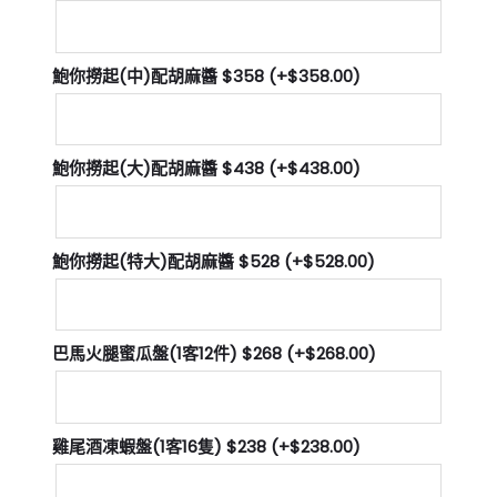
鮑你撈起(中)配胡麻醬 $358
(+
$
358.00
)
鮑你撈起(大)配胡麻醬 $438
(+
$
438.00
)
鮑你撈起(特大)配胡麻醬 $528
(+
$
528.00
)
巴馬火腿蜜瓜盤(1客12件) $268
(+
$
268.00
)
雞尾酒凍蝦盤(1客16隻) $238
(+
$
238.00
)