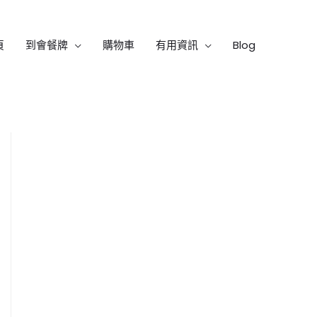
頁
到會餐牌
購物車
有用資訊
Blog