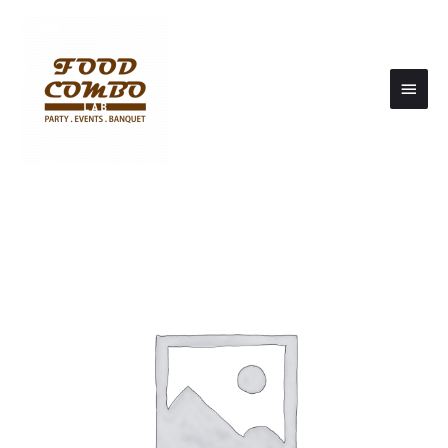
Main
Men