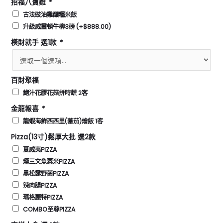
招福八寶雞
*
古法豉油雞釀糯米飯
升級威靈頓牛柳3磅
(+
$
888.00
)
橫財就手 選1款
*
百財聚福
鮑汁花膠花菇拼時蔬 2客
金龍報喜
*
龍蝦海鮮西西里(蕃茄)燴飯 1客
Pizza(13寸)鬆厚大批 選2款
夏威夷PIZZA
煙三文魚粟米PIZZA
黑松露野菌PIZZA
辣肉腸PIZZA
瑪格麗特PIZZA
COMBO至尊PIZZA