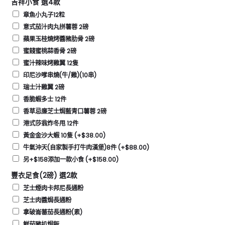
吉祥小食 選4款
章魚小丸子12粒
意式茄汁肉丸拼薯蓉 2磅
蘋果玉桂燒烤醬豬肋骨 2磅
蜜餞蜜桃蒜香骨 2磅
蜜汁辣味烤雞翼 12隻
印尼沙嗲串燒(牛/雞)(10串)
瑞士汁雞翼 2磅
香脆蝦多士 12件
香草忌廉芝士焗藍青口薯蓉 2磅
港式莎翁炸冬甩 12件
黃金金沙大蝦 10隻
(+
$
38.00
)
牛氣沖天(自家製手打牛肉漢堡)8件
(+
$
88.00
)
另+$158添加一款小食
(+
$
158.00
)
豐衣足食(2磅) 選2款
芝士煙肉卡邦尼長通粉
芝士肉醬焗長通粉
拿破崙蕃茄長通粉(素)
鮮茄豬扒焗飯