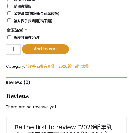
葡國雞焗飯
金銀滿屋(蟹粉黃金荷葉炒飯)
發財豬手長壽麵(福字麵)
金玉滿堂
*
楊枝甘露杯20杯
2026
Add to cart
新
年
到
Category:
新春中西雙喜套餐 – 2026新年到會套餐
會
-
Reviews (0)
新
春
Reviews
雙
喜
There are no reviews yet.
套
餐
2026(16-
Be the first to review “2026新年到
20