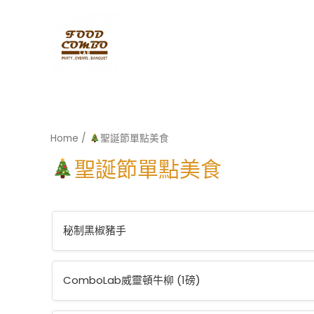
Home
/
聖誕節單點美食
聖誕節單點美食
秘制黑椒豬手
ComboLab威靈頓牛柳 (1磅)