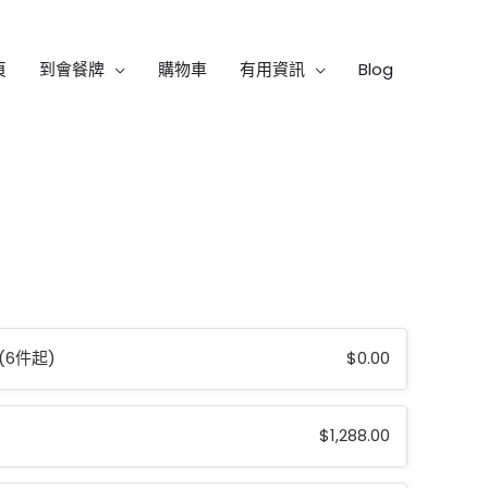
頁
到會餐牌
購物車
有用資訊
Blog
(6件起)
$
0.00
$
1,288.00