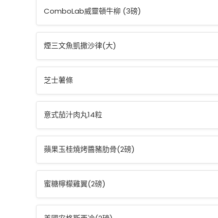
ComboLab威靈頓牛柳 (3磅)
煙三文魚凱撒沙律(大)
芝士薯條
意式茄汁肉丸14粒
蘋果玉桂燒烤醬豬肋骨(2磅)
蜜糖檸檬雞翼(2磅)