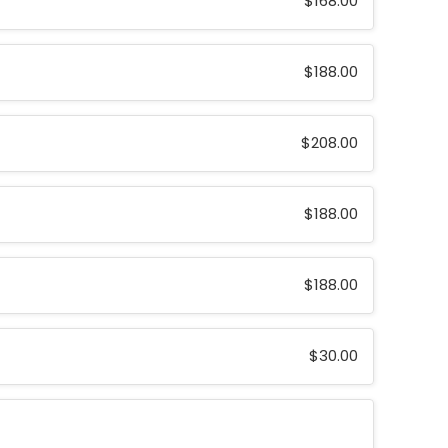
$
168.00
$
188.00
$
208.00
$
188.00
$
188.00
$
30.00