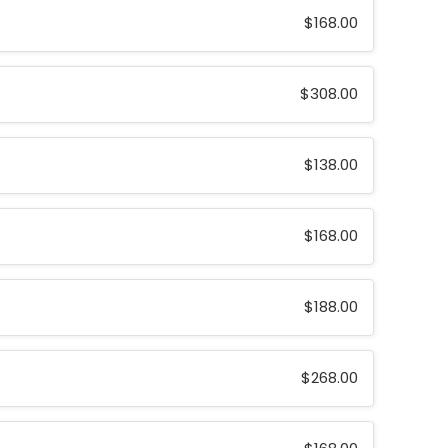
$
168.00
$
308.00
$
138.00
$
168.00
$
188.00
$
268.00