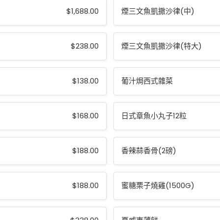
$
1,688.00
煙三文魚凱撒沙律(中)
$
238.00
煙三文魚凱撒沙律(特大)
$
138.00
葡汁焗西式雜菜
$
168.00
日式章魚小丸子12粒
$
188.00
香辣蒜香骨(2磅)
$
188.00
蜜糖栗子燒雞(1500G)