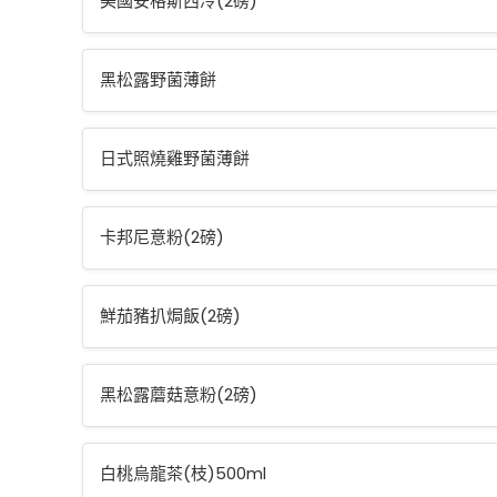
美國安格斯西冷(2磅)
黑松露野菌薄餅
日式照燒雞野菌薄餅
卡邦尼意粉(2磅)
鮮茄豬扒焗飯(2磅)
黑松露蘑菇意粉(2磅)
白桃烏龍茶(枝)500ml