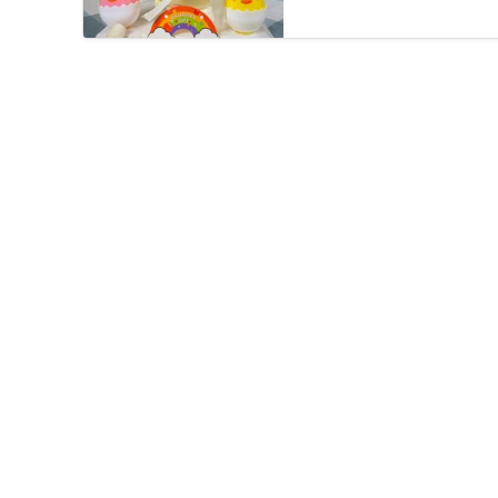
COPYRIGHT © 2026
FOOD COMBO LAB 到會公司
|
CREDITS