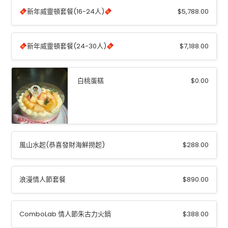
新年威靈頓套餐(16-24人)
$
5,788.00
新年威靈頓套餐(24-30人)
$
7,188.00
白桃蛋糕
$
0.00
風山水起(恭喜發財海鮮撈起)
$
288.00
浪漫情人節套餐
$
890.00
ComboLab 情人節朱古力火鍋
$
388.00