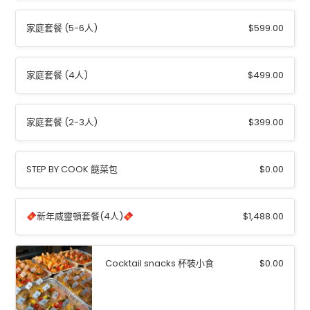
家庭套餐 (5-6人)
$
599.00
家庭套餐 (4人)
$
499.00
家庭套餐 (2-3人)
$
399.00
STEP BY COOK 餸菜包
$
0.00
新年威靈頓套餐(4人)
$
1,488.00
Cocktail snacks 杯裝小食
$
0.00