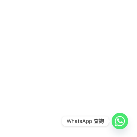
COPYRIGHT © 2026
FOOD COMBO LAB 到會公司
|
CREDITS
POWERED BY
FOOD COMBO LAB 到會公司
WhatsApp 查詢